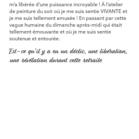
m’a libérée d’une puissance incroyable ! À l’atelier
de peinture du soir où je me suis sentie VIVANTE et
je me suis tellement amusée ! En passant par cette
vague humaine du dimanche après-midi qui était
tellement émouvante et où je me suis sentie
soutenue et entourée.
Est-ce qu’il y a eu un déclic, une libération,
une révélation durant cette retraite
thérapeutique entre femmes que tu veux bien
partager ?
J’en ai tellement eus ! J’ai vécu là-bas une VRAIE
libération ! Je m’en rappellerai toute ma vie ! Là-bas,
j’ai laissé la douleur et le traumatisme de mon
accouchement ! Je me suis aussi rendu compte que
je n’étais pas un problème !!!! Et que j’avais besoin
de vivre et d’arrêter de me mettre en mode survie !