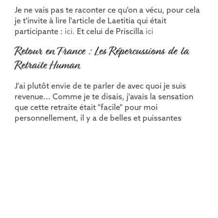
Je ne vais pas te raconter ce qu'on a vécu, pour cela
je t'invite à lire l'article de Laetitia qui était
participante :
ici.
Et celui de Priscilla
ici
Retour en France : Les Répercussions de la
Retraite Human
J'ai plutôt envie de te parler de avec quoi je suis
revenue... Comme je te disais, j'avais la sensation
que cette retraite était "facile" pour moi
personnellement, il y a de belles et puissantes
transformations dans le groupe, nous avons vécu
des moments intenses pendant les ateliers, de
belles révélations, prises de conscience... Et même
si avec mes parents sur le plan personnel il y a eu de
fortes libérations et guérisons, je suis rentrée en
mode : franchement tranquille, ça va... pour une
fois une retraite ne m'a pas chamboulée.
GROSSE BLAGUE !!!!