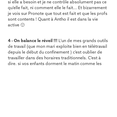
si elle a besoin et je ne contrôle absolument pas ce
qu'elle fait, ni comment elle le fait... Et bizarrement
je vois sur Pronote que tout est fait et que les profs
sont contents ! Quant à Antho il est dans la vie
active 🙂
4 - On balance le réveil !!!
L'un de mes grands outils
de travail (que mon mari exploite bien en télétravail
depuis le début du confinement ) c'est oublier de
travailler dans des horaires traditionnels. C'est à
dire, si vos enfants dorment le matin comme les
miens, couchez les plus tard (ils ont largement le
temps de reprendre le rythme, et je le redis, nous
sommes dans une situation nouvelle on doit
s'adapter !) ce qui vous permet de bosser le matin
pendant qu'ils dorment... Vos enfants sont des
couches-tôt, alors travaillez le soir quand ils
dorment !
5 - On jette le besoin de performance à la poubelle